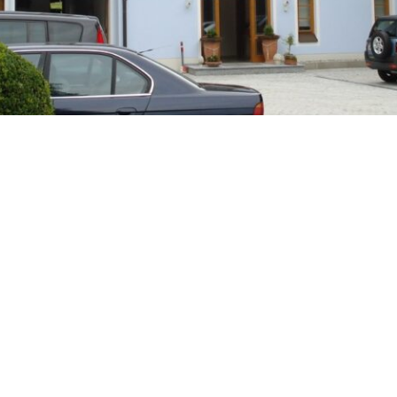
Wohnanlage Piding
Seniorenwohnheim Wagin