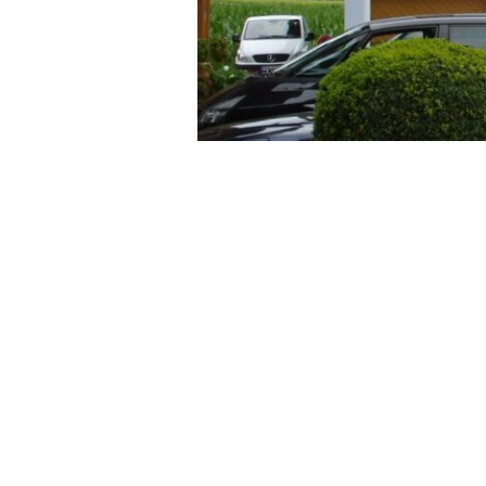
Weitere
Projekte
Wohnanlage Waging am See
Wohnanlage Bad Reichenhall